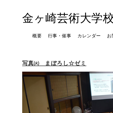
金ヶ崎芸術大学
概要
行事・催事
カレンダー
お
写真㈫ まぼろし☆ゼミ