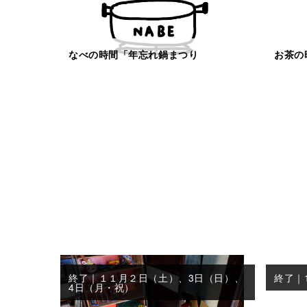
なべの時間「年忘れ鍋まつり
お茶の
終了｜１１月２日（土）、3日（日）、
終了｜
4日（月・祝）