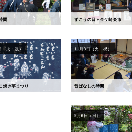
時間
ずこうの日＋金ケ崎楽市
3日（火・祝）
11月3日（火・祝）
昔ばなしの時間
こ焼き芋まつり
9月6日（日）