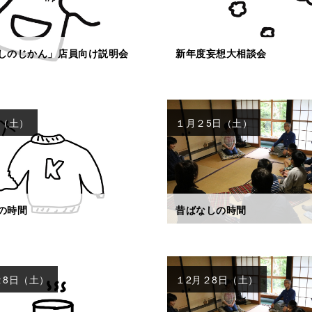
しのじかん」店員向け説明会
新年度妄想大相談会
日（土）
１月２5日（土）
の時間
昔ばなしの時間
２8日（土）
１2月２8日（土）