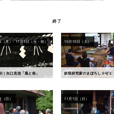
終了
日（木）- 11月3日（火・祝）
10月10日（土）
示 | 矢口克信「風と俗」
妖怪研究家のまぼろし☆ゼミ
1日（日）
11月1日（日）