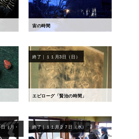
宙の時間
終了｜１１月3日（日）
エピローグ「賢治の時間」
4日（月・
終了｜１１月２７日（水）