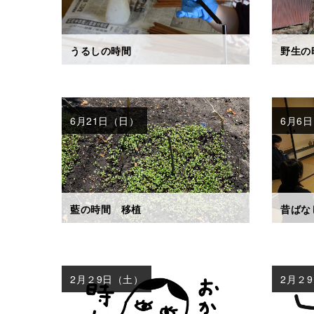
うるしの時間
野生の
6月21日（日）
6月6
藍の時間 移植
昔ばな
2月２9日（土）
2月２