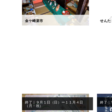
金ケ崎楽市
せんた
終了｜９月１日（日）ー１１月４日
終了｜
（月・祝）