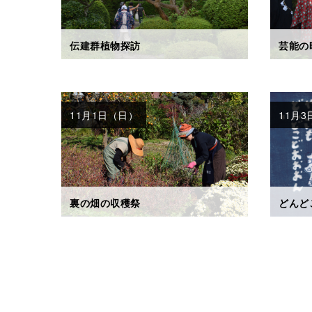
伝建群植物探訪
芸能の
11月1日（日）
11月
裏の畑の収穫祭
どんど