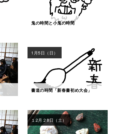
鬼の時間と小鬼の時間
1月5日（日）
書道の時間「新春書初め大会」
１2月２8日（土）